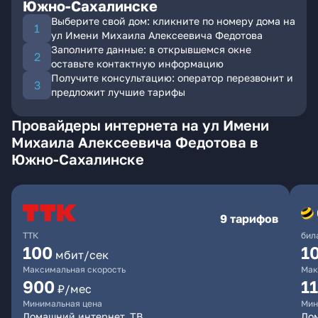
Южно-Сахалинске
Выберите свой дом: кликните по номеру дома на
ул Имени Михаила Алексеевича Федотова
Заполните данные: в открывшемся окне
оставьте контактную информацию
Получите консультацию: оператор перезвонит и
предложит лучшие тарифы
Провайдеры интернета на ул Имени
Михаила Алексеевича Федотова в
Южно-Сахалинске
9 тарифов
ТТК
бил
100
1
мбит/сек
Максимальная скорость
Мак
900
1
₽/мес
Минимальная цена
Мин
Домашний интернет, ТВ
До