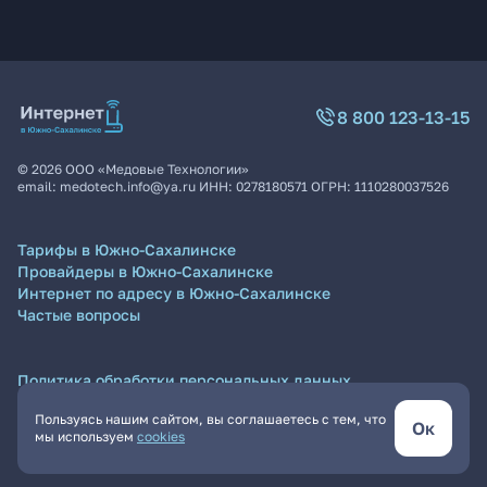
8 800 123-13-15
©
2026
ООО «Медовые Технологии»
email:
medotech.info@ya.ru
ИНН:
0278180571
ОГРН:
1110280037526
Тарифы в Южно-Сахалинске
Провайдеры в Южно-Сахалинске
Интернет по адресу в Южно-Сахалинске
Частые вопросы
Политика обработки персональных данных
Согласие на обработку персональных данных
Пользуясь нашим сайтом, вы соглашаетесь с тем, что
Пользовательское соглашение
Ок
мы используем
cookies