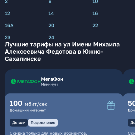
2
8
10
12
14
16
16А
20
22
23
24
Лучшие тарифы на ул Имени Михаила
Алексеевича Федотова в Южно-
Сахалинске
МегаФон
Минимум
100
5
мбит/сек
Домашний интернет
Дом
Детали
Подключение
Де
Скидка только для новых абонентов.
Ски