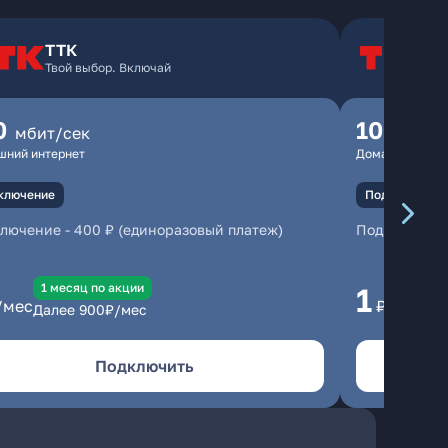
ТТК
Т
Твой выбор. Включай
Т
0
100
мбит/сек
мбит
шний интернет
Домашний инте
ключение
Подключение
ключение
-
400 ₽ (единоразовый платеж)
Подключени
1 месяц по акции
1 
1
/мес
₽/мес
Далее
900
₽/мес
Да
Подключить