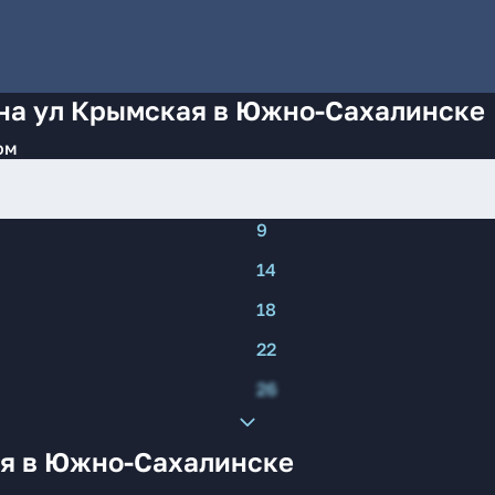
 на ул Крымская в Южно-Сахалинске
ом
9
14
18
22
26
ая в Южно-Сахалинске