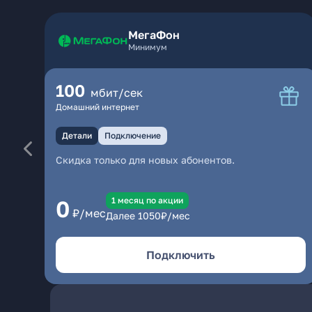
МегаФон
Минимум
100
мбит/сек
Домашний интернет
Детали
Подключение
Скидка только для новых абонентов.
1 месяц по акции
0
₽/мес
Далее
1050
₽/мес
Подключить