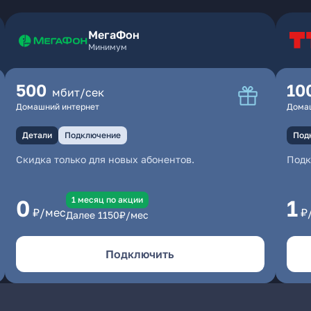
МегаФон
Минимум
500
10
мбит/сек
Домашний интернет
Дома
Детали
Подключение
Под
Скидка только для новых абонентов.
Под
1 месяц по акции
0
1
₽/мес
₽
Далее
1150
₽/мес
Подключить