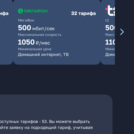
рифа
32 тарифа
МегаФон
t2
500
500
мбит/сек
мбит/
Максимальная скорость
Максимальная 
1050
1100
₽/мес
₽/м
Минимальная цена
Минимальная ц
Домашний интернет, ТВ
Домашний ин
ступных тарифов - 53. Вы можете выбрать
дайте заявку на подходящий тариф, учитывая