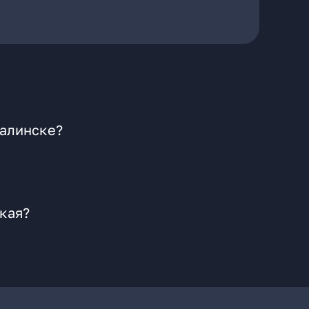
халинске?
кая?