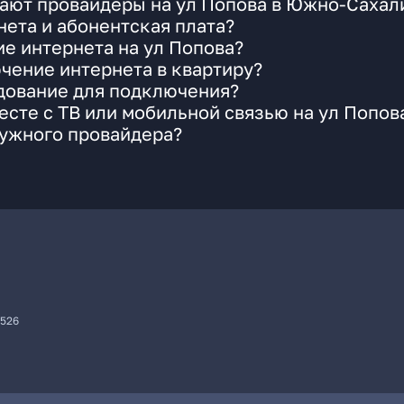
гают провайдеры на ул Попова в Южно-Сахал
ета и абонентская плата?
ие интернета на ул Попова?
чение интернета в квартиру?
удование для подключения?
сте с ТВ или мобильной связью на ул Попов
нужного провайдера?
7526