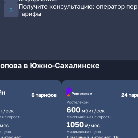
Получите консультацию: оператор пе
тарифы
Попова в Южно-Сахалинске
6 тарифов
24 та
Ростелеком
600
т/сек
мбит/сек
я скорость
Максимальная скорость
1050
/мес
₽/мес
я цена
Минимальная цена
 интернет
Домашний интернет, ТВ