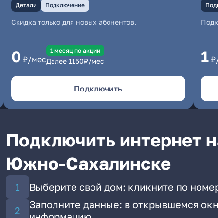
Детали
Подключение
Под
Скидка только для новых абонентов.
Под
1 месяц по акции
0
1
₽/мес
₽
Далее
1150
₽/мес
Подключить
Подключить интернет н
Южно-Сахалинске
Выберите свой дом: кликните по номер
Заполните данные: в открывшемся окн
информацию