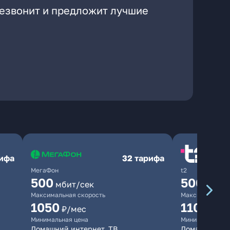
резвонит и предложит лучшие
рифа
32 тарифа
МегаФон
t2
500
500
мбит/сек
мбит/
Максимальная скорость
Максимальная 
1050
1100
₽/мес
₽/м
Минимальная цена
Минимальная ц
Домашний интернет, ТВ
Домашний ин