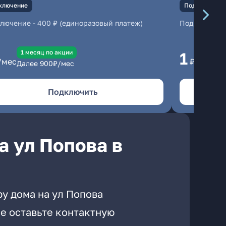
ключение
Подключение
ключение
-
400 ₽ (единоразовый платеж)
Подключени
1 месяц по акции
1 
1
/мес
₽/мес
Далее
900
₽/мес
Да
Подключить
а ул Попова в
у дома на ул Попова
е оставьте контактную