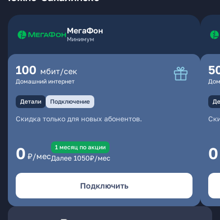
МегаФон
Минимум
100
5
мбит/сек
Домашний интернет
Дом
Детали
Подключение
Де
Скидка только для новых абонентов.
Ски
1 месяц по акции
0
0
₽/мес
Далее
1050
₽/мес
Подключить