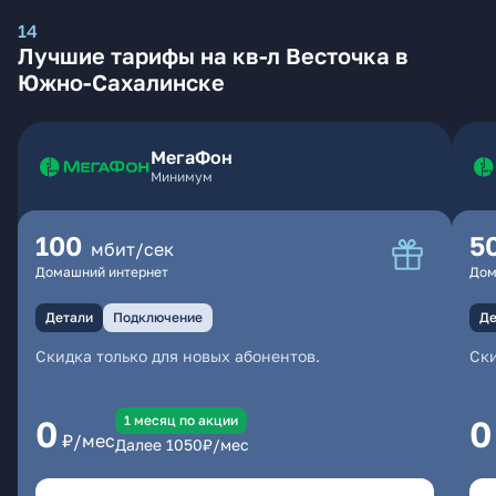
14
Лучшие тарифы на кв-л Весточка в
Южно-Сахалинске
МегаФон
Минимум
100
5
мбит/сек
Домашний интернет
Дом
Детали
Подключение
Де
Скидка только для новых абонентов.
Ски
1 месяц по акции
0
0
₽/мес
Далее
1050
₽/мес