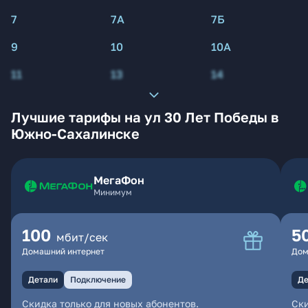
7
7А
7Б
9
10
10А
11
13
14
Лучшие тарифы на ул 30 Лет Победы в
Южно-Сахалинске
МегаФон
Минимум
100
5
мбит/сек
Домашний интернет
Дом
Детали
Подключение
Де
Скидка только для новых абонентов.
Ски