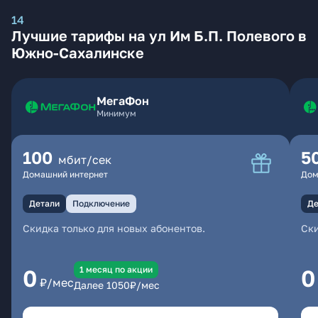
14
Лучшие тарифы на ул Им Б.П. Полевого в
Южно-Сахалинске
МегаФон
Минимум
100
5
мбит/сек
Домашний интернет
Дом
Детали
Подключение
Де
Скидка только для новых абонентов.
Ски
1 месяц по акции
0
0
₽/мес
Далее
1050
₽/мес