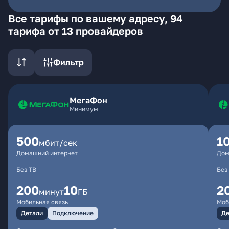
Все тарифы по вашему адресу, 94
тарифа от 13 провайдеров
Фильтр
МегаФон
Минимум
500
1
мбит/сек
Домашний интернет
Дом
Без ТВ
Без
200
10
2
минут
ГБ
Мобильная связь
Моб
Детали
Подключение
Де