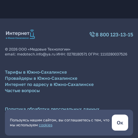
8 800 123-13-15
©
2026
ООО «Медовые Технологии»
email:
medotech.info@ya.ru
ИНН:
0278180571
ОГРН:
1110280037526
Тарифы в Южно-Сахалинске
Провайдеры в Южно-Сахалинске
Интернет по адресу в Южно-Сахалинске
Частые вопросы
Политика обработки персональных данных
Согласие на обработку персональных данных
Пользуясь нашим сайтом, вы соглашаетесь с тем, что
Пользовательское соглашение
Ок
мы используем
cookies