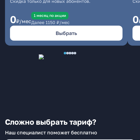
Скидка только для новых абонентов.
Ски
1 месяц по акции
0
0
₽/мес
Далее
1150
₽/мес
Выбрать
Сложно выбрать тариф?
Наш специалист поможет бесплатно