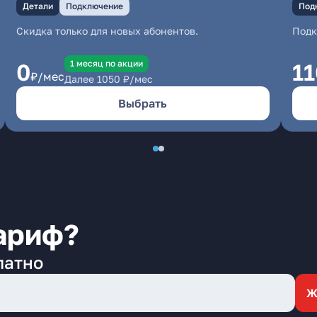
Детали
Подключение
Под
Скидка только для новых абонентов.
Под
1 месяц по акции
0
1
₽/мес
Далее
1050
₽/мес
Выбрать
ариф?
латно
Ж