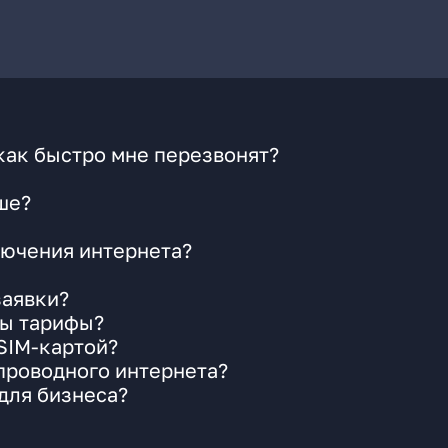
как быстро мне перезвонят?
ше?
ючения интернета?
заявки?
ны тарифы?
 SIM-картой?
 проводного интернета?
для бизнеса?