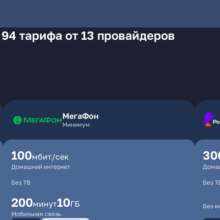
 94 тарифа от 13 провайдеров
МегаФон
Минимум
100
30
мбит/сек
Домашний интернет
Дома
Без ТВ
Без Т
200
10
минут
ГБ
Без м
Мобильная связь