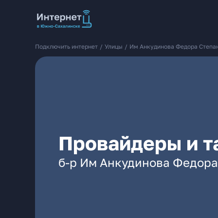
Подключить интернет
/
Улицы
/
Им Анкудинова Федора Степа
Провайдеры и т
б-р Им Анкудинова Федора