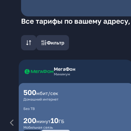
Все тарифы по вашему адресу,
Фильтр
МегаФон
Минимум
500
мбит/сек
Домашний интернет
Без ТВ
200
10
минут
ГБ
Мобильная связь