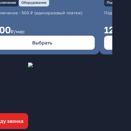
ключение
Оборудование
Подключение
ключение
-
500 ₽ (единоразовый платеж)
Подключени
100
1200
₽/мес
₽
Выбрать
ду звонка