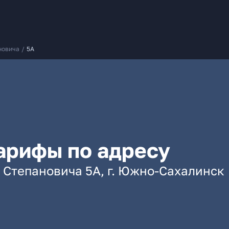
новича
/
5А
арифы по адресу
 Степановича 5А, г. Южно-Сахалинск