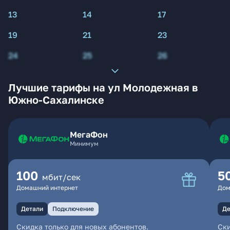
13
14
17
19
21
23
24
25
26
Лучшие тарифы на ул Молодежная в
Южно-Сахалинске
МегаФон
Минимум
100
5
мбит/сек
Домашний интернет
Дом
Детали
Подключение
Де
Скидка только для новых абонентов.
Ски