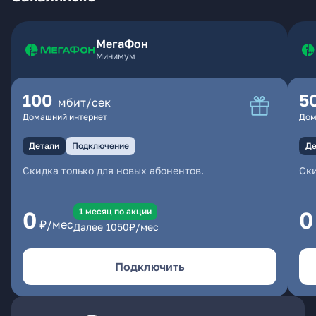
МегаФон
Минимум
100
5
мбит/сек
Домашний интернет
Дом
Детали
Подключение
Де
Скидка только для новых абонентов.
Ски
1 месяц по акции
0
0
₽/мес
Далее
1050
₽/мес
Подключить