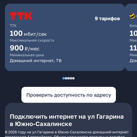
9 тарифов
ТТК
бил
100
1
мбит/сек
Максимальная скорость
Мак
900
1
₽/мес
Минимальная цена
Мин
Домашний интернет, ТВ
До
Проверить доступность по адресу
Подключить интернет на ул Гагарина
в Южно-Сахалинске
В 2026 году на ул Гагарина в Южно-Сахалинске домашний интернет
предлагают 4 провайдера. Общее количество доступных тарифов -