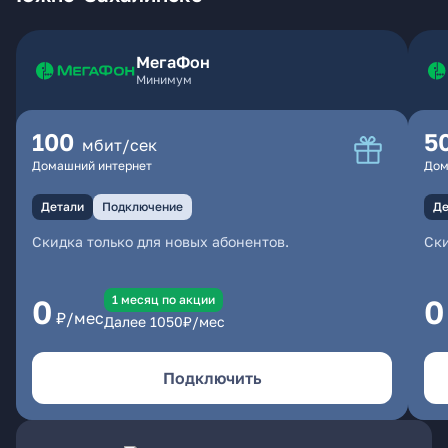
МегаФон
Минимум
100
5
мбит/сек
Домашний интернет
Дом
Детали
Подключение
Де
Скидка только для новых абонентов.
Ски
1 месяц по акции
0
0
₽/мес
Далее
1050
₽/мес
Подключить