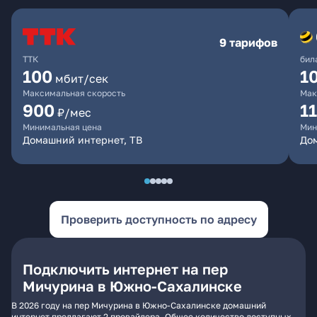
9 тарифов
ТТК
бил
100
1
мбит/сек
Максимальная скорость
Мак
900
1
₽/мес
Минимальная цена
Мин
Домашний интернет, ТВ
До
Проверить доступность по адресу
Подключить интернет на пер
Мичурина в Южно-Сахалинске
В 2026 году на пер Мичурина в Южно-Сахалинске домашний
интернет предлагают 2 провайдера. Общее количество доступных