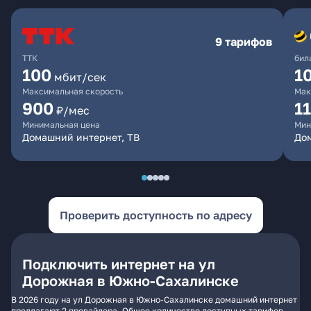
9 тарифов
ТТК
бил
100
1
мбит/сек
Максимальная скорость
Мак
900
1
₽/мес
Минимальная цена
Мин
Домашний интернет, ТВ
До
Проверить доступность по адресу
Подключить интернет на ул
Дорожная в Южно-Сахалинске
В 2026 году на ул Дорожная в Южно-Сахалинске домашний интернет
предлагают 2 провайдера. Общее количество доступных тарифов -