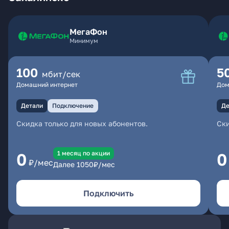
МегаФон
Минимум
100
5
мбит/сек
Домашний интернет
Дом
Детали
Подключение
Де
Скидка только для новых абонентов.
Ски
1 месяц по акции
0
0
₽/мес
Далее
1050
₽/мес
Подключить