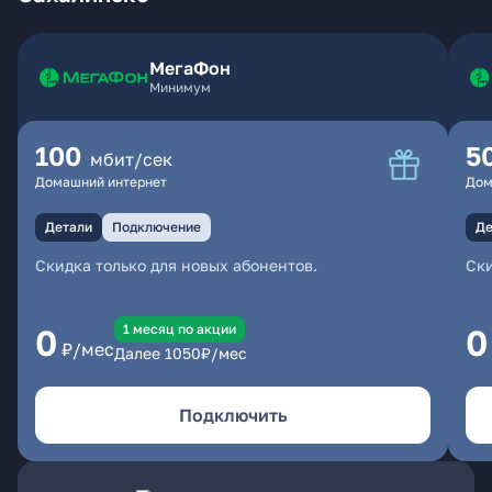
МегаФон
Минимум
100
5
мбит/сек
Домашний интернет
Дом
Детали
Подключение
Де
Скидка только для новых абонентов.
Ски
1 месяц по акции
0
0
₽/мес
Далее
1050
₽/мес
Подключить