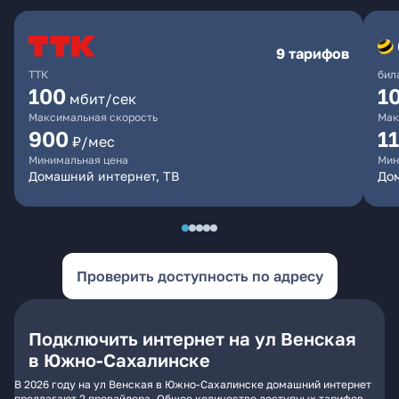
9 тарифов
ТТК
бил
100
1
мбит/сек
Максимальная скорость
Мак
900
1
₽/мес
Минимальная цена
Мин
Домашний интернет, ТВ
До
Проверить доступность по адресу
Подключить интернет на ул Венская
в Южно-Сахалинске
В 2026 году на ул Венская в Южно-Сахалинске домашний интернет
предлагают 2 провайдера. Общее количество доступных тарифов -