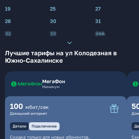
19
25
27
28
30
31
32
33
34А
Лучшие тарифы на ул Колодезная в
Южно-Сахалинске
МегаФон
Минимум
100
5
мбит/сек
Домашний интернет
Дом
Детали
Подключение
Де
Скидка только для новых абонентов.
Ски