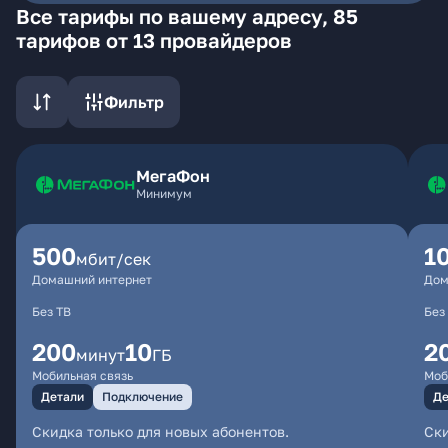
Все тарифы по вашему адресу, 85
тарифов от 13 провайдеров
Фильтр
МегаФон
Минимум
500
1
мбит/сек
Домашний интернет
Дом
Без ТВ
Без
200
10
2
минут
ГБ
Мобильная связь
Моб
Детали
Подключение
Де
Скидка только для новых абонентов.
Ски