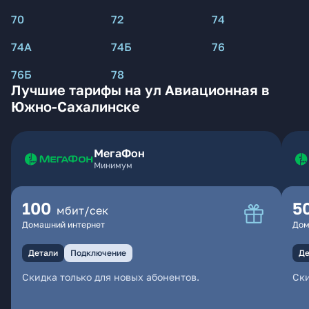
70
72
74
74А
74Б
76
76Б
78
Лучшие тарифы на ул Авиационная в
Южно-Сахалинске
МегаФон
Минимум
100
5
мбит/сек
Домашний интернет
Дом
Детали
Подключение
Де
Скидка только для новых абонентов.
Ски