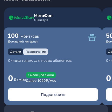
МегаФон
Минимум
100
5
мбит/сек
Домашний интернет
Дом
Детали
Подключение
Де
Скидка только для новых абонентов.
Ски
1 месяц по акции
0
0
₽/мес
Далее
1050
₽/мес
Подключить