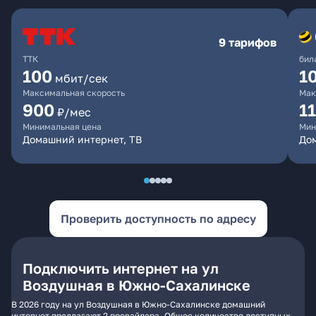
9 тарифов
ТТК
бил
100
1
мбит/сек
Максимальная скорость
Мак
900
1
₽/мес
Минимальная цена
Мин
Домашний интернет, ТВ
До
Проверить доступность по адресу
Подключить интернет на ул
Воздушная в Южно-Сахалинске
В 2026 году на ул Воздушная в Южно-Сахалинске домашний
интернет предлагают 2 провайдера. Общее количество доступных