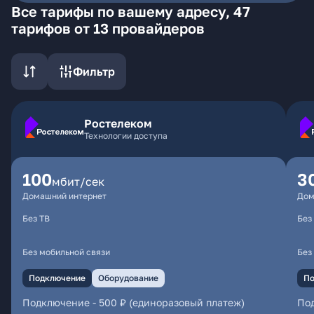
Все тарифы по вашему адресу, 47
тарифов от 13 провайдеров
Фильтр
Ростелеком
Технологии доступа
100
3
мбит/сек
Домашний интернет
Дом
Без ТВ
Без
Без мобильной связи
Без
Подключение
Оборудование
По
Подключение
-
500 ₽ (единоразовый платеж)
По